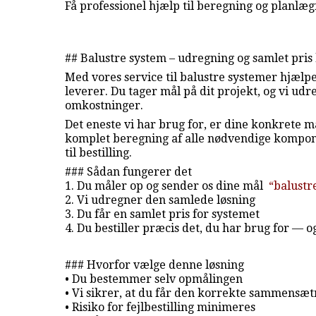
Få professionel hjælp til beregning og planlægn
## Balustre system – udregning og samlet pris
Med vores service til balustre systemer hjælp
leverer. Du tager mål på dit projekt, og vi ud
omkostninger.
Det eneste vi har brug for, er dine konkrete m
komplet beregning af alle nødvendige komponen
til bestilling.
### Sådan fungerer det
1. Du måler op og sender os dine mål
“balust
2. Vi udregner den samlede løsning
3. Du får en samlet pris for systemet
4. Du bestiller præcis det, du har brug for — 
### Hvorfor vælge denne løsning
• Du bestemmer selv opmålingen
• Vi sikrer, at du får den korrekte sammensæ
• Risiko for fejlbestilling minimeres