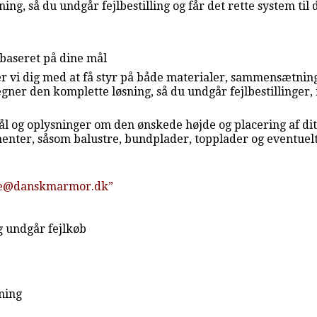
ing, så du undgår fejlbestilling og får det rette system til 
 baseret på dine mål
er vi dig med at få styr på både materialer, sammensætning
regner den komplette løsning, så du undgår fejlbestillinge
ål og oplysninger om den ønskede højde og placering af dit 
ter, såsom balustre, bundplader, topplader og eventuelt t
re@danskmarmor.dk”
og undgår fejlkøb
tning