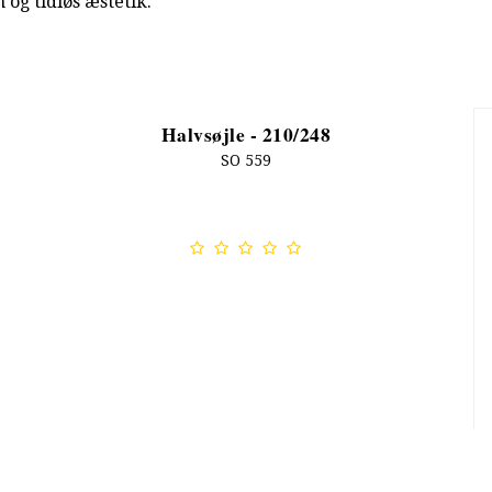
 og tidløs æstetik.
Halvsøjle - 210/248
SO 559