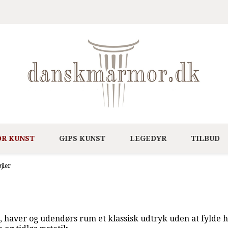
R KUNST
GIPS KUNST
LEGEDYR
TILBUD
jler
r, haver og udendørs rum et klassisk udtryk uden at fyld