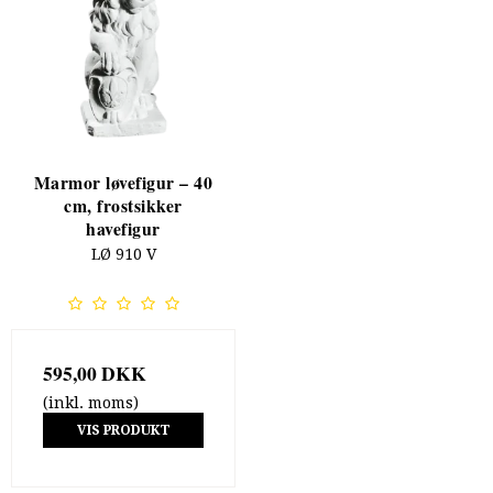
Marmor løvefigur – 40
cm, frostsikker
havefigur
LØ 910 V
595,00 DKK
(inkl. moms)
VIS PRODUKT