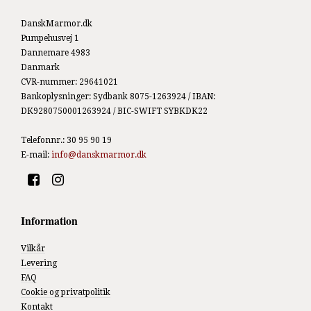
DanskMarmor.dk
Pumpehusvej 1
Dannemare 4983
Danmark
CVR-nummer
:
29641021
Bankoplysninger
:
Sydbank 8075-1263924 / IBAN:
DK9280750001263924 / BIC-SWIFT SYBKDK22
Telefonnr.
:
30 95 90 19
E-mail
:
info@danskmarmor.dk
Information
Vilkår
Levering
FAQ
Cookie og privatpolitik
Kontakt