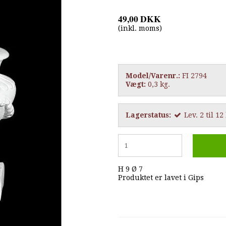
49,00 DKK
(inkl. moms)
Model/Varenr.:
FI 2794
Vægt:
0,3
kg.
Lagerstatus:
Lev. 2 til 1
H 9 Ø 7
Produktet er lavet i Gips