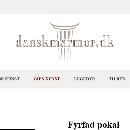
R KUNST
GIPS KUNST
LEGEDYR
TILBUD
Fyrfad pokal