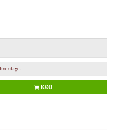
2 hverdage.
KØB