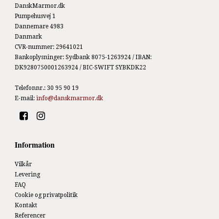
DanskMarmor.dk
Pumpehusvej 1
Dannemare 4983
Danmark
CVR-nummer
:
29641021
Bankoplysninger
:
Sydbank 8075-1263924 / IBAN:
DK9280750001263924 / BIC-SWIFT SYBKDK22
Telefonnr.
:
30 95 90 19
E-mail
:
info@danskmarmor.dk
Information
Vilkår
Levering
FAQ
Cookie og privatpolitik
Kontakt
Referencer