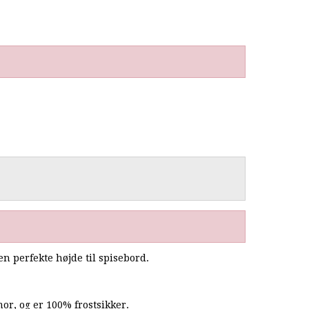
 perfekte højde til spisebord.
mor, og er 100% frostsikker.