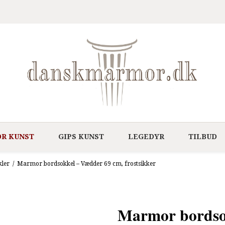
R KUNST
GIPS KUNST
LEGEDYR
TILBUD
kler
/
Marmor bordsokkel – Vædder 69 cm, frostsikker
Marmor bordso