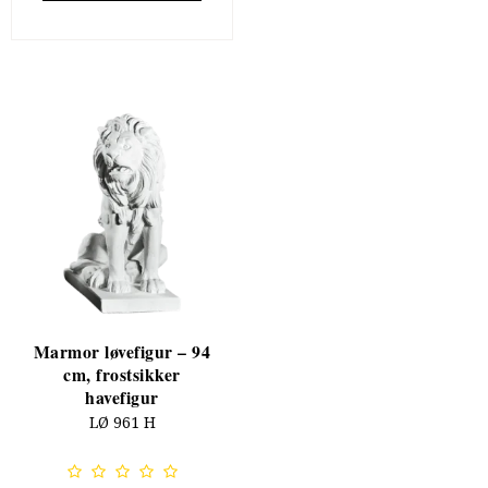
Marmor løvefigur – 94
cm, frostsikker
havefigur
LØ 961 H