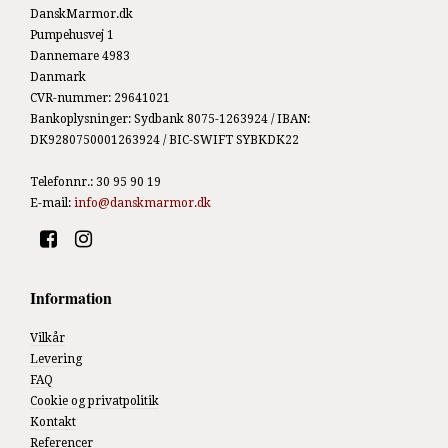
DanskMarmor.dk
Pumpehusvej 1
Dannemare 4983
Danmark
CVR-nummer
:
29641021
Bankoplysninger
:
Sydbank 8075-1263924 / IBAN:
DK9280750001263924 / BIC-SWIFT SYBKDK22
Telefonnr.
:
30 95 90 19
E-mail
:
info@danskmarmor.dk
Information
Vilkår
Levering
FAQ
Cookie og privatpolitik
Kontakt
Referencer