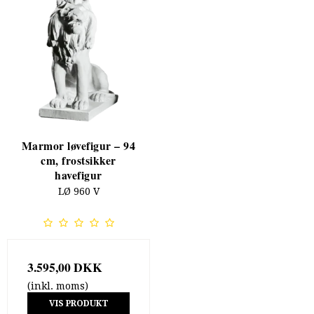
Marmor løvefigur – 94
cm, frostsikker
havefigur
LØ 960 V
3.595,00 DKK
(inkl. moms)
VIS PRODUKT