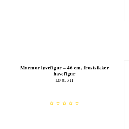
Marmor løvefigur – 46 cm, frostsikker
havefigur
LØ 955 H