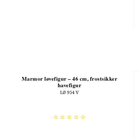
Marmor løvefigur – 46 cm, frostsikker
havefigur
LØ 954 V