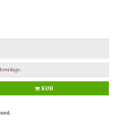
2 hverdage.
KØB
bund.