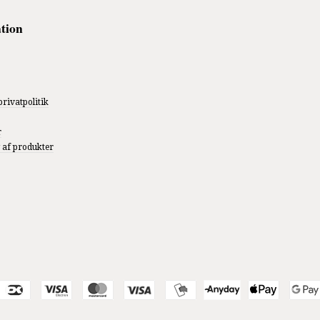
tion
privatpolitik
r
 af produkter