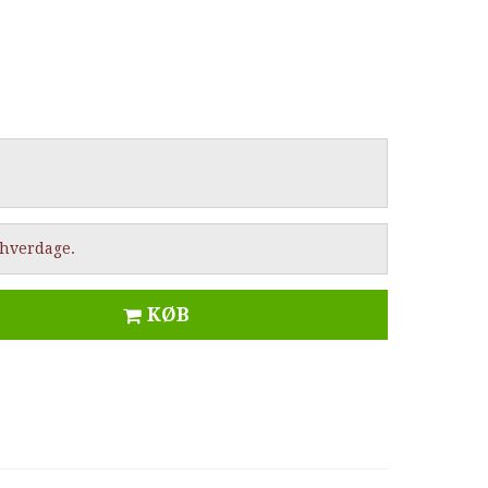
2 hverdage.
KØB