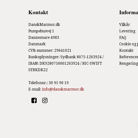
Kontakt
Informa
DanskMarmor.dk
Vilkår
Pumpehusvej 1
Levering
Dannemare 4983
FAQ
Danmark
Cookie og 
CVR-nummer
:
29641021
Kontakt
Bankoplysninger
:
Sydbank 8075-1263924 /
Reference
IBAN: DK9280750001263924 / BIC-SWIFT
Rengøring
SYBKDK22
Telefonnr.
:
30 95 90 19
E-mail
:
info@danskmarmor.dk